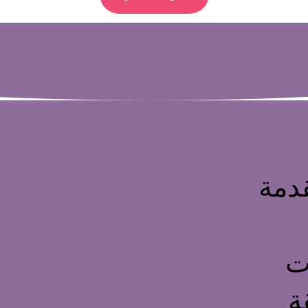
دمة
ت
ة