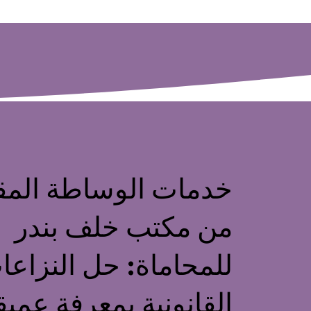
خدمات الوساطة المق
من مكتب خلف بندر
للمحاماة: حل النزاعا
القانونية بمعرفة عميق