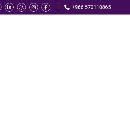
+966 570110865
FAQs
شهادات
مدونة
مكتبنا