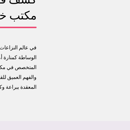
مكتب خل
في عالم النزاعات ا
الوساطة كمنارة أم
المتخصص في مكتب خ
والفهم العميق للقو
المعقدة ببراعة وكف