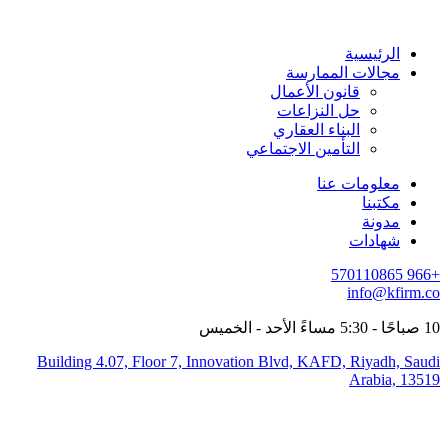
الرئيسية
مجالات الممارسة
قانون الأعمال
حل النزاعات
البناء العقاري
التأمين الاجتماعي
معلومات عنا
مكتبنا
مدونة
شهادات
+966 570110865
info@kfirm.co
10 صباحًا - 5:30 مساءً الأحد - الخميس
Building 4.07, Floor 7, Innovation Blvd, KAFD, Riyadh, Saudi
Arabia, 13519