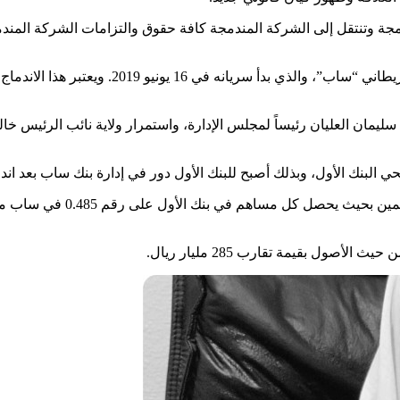
جة وتنتقل إلى الشركة المندمجة كافة حقوق والتزامات الشركة المن
ولعل أبرز الأمثلة وأقربها هو اندماج البنك الأو
ليمان العليان رئيساً لمجلس الإدارة، واستمرار ولاية نائب الرئيس خالد
البنك الأول، وبذلك أصبح للبنك الأول دور في إدارة بنك ساب بعد اند
أما بالنسبة للجمعية العامة 
صول بقيمة تقارب 285 مليار ريال.