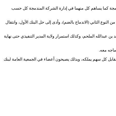
دمجة كما يساهم كل منهما في إدارة الشركة المندمجة كل حسب
ل في البنك السعودي البريطاني “ساب”، والذي بدأ سريانه في 16 يونيو 2019. ويعتبر هذا الاندماج من النوع الثاني (الاندماج بالضم)، وأدى إلى حل البنك الأول، وانتقال
 بن عبدالله الملحم، وكذلك استمرار ولاية المدير التنفيذي حتى نهاية
ماجه معه.
لبنك الأول فقد انعقدت وتم تعويض المساهمين بحيث يحصل كل مساهم في بنك الأول على رقم 0.485 في ساب مقابل كل سهم يملكه، وبذلك يصبحون أعضاء في الجمعية العامة لبنك